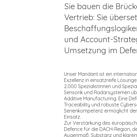
Sie bauen die Brücke
Vertrieb: Sie übers
Beschaffungslogike
und Account-Strate
Umsetzung im Defe
Unser Mandant ist ein internatio
Exzellenz in einsatzreife Lösunge
2.000 Spezialistinnen und Spezial
Sensorik und Radarsystemen über
Additive Manufacturing. Eine Def
Traceability und robuste Cybersec
Serienkompetenz ermöglicht den 
Einsatz.
Zur Verstärkung des europäisc
Defence für die DACH-Region, d
Augenmaß, Substanz und klarem 