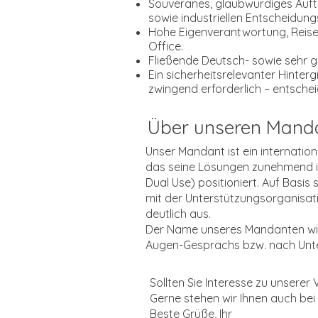
Souveränes, glaubwürdiges Auft
sowie industriellen Entscheidun
Hohe Eigenverantwortung, Reise
Office.
Fließende Deutsch- sowie sehr gu
Ein sicherheitsrelevanter Hinter
zwingend erforderlich – entsche
Über unseren Mand
Unser Mandant ist ein internatio
das seine Lösungen zunehmend im
Dual Use) positioniert. Auf Bas
mit der Unterstützungsorganisa
deutlich aus.
Der Name unseres Mandanten wird
Augen-Gesprächs bzw. nach Unter
Sollten Sie Interesse zu unsere
Gerne stehen wir Ihnen auch bei
Beste Grüße, Ihr