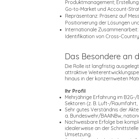
Produktmanagement; Erstellung 
Go-to-Market und Account-Strat
Repräsentanz: Präsenz auf Mess
Positionierung der Lösungen un
Internationale Zusammenarbeit: 
Identifikation von Cross-Countr
Das Besondere an d
Die Rolle ist langfristig ausgel
attraktive Weiterentwicklungsp
hinaus in der konzernweiten Matr
Ihr Profil
Mehrjährige Erfahrung im B2G-/B
Sektoren (z. B. Luft-/Raumfahrt, 
Sehr gutes Verständnis der Akt
a. Bundeswehr/BAAINBw, nation
Nachweisbare Erfolge bei komple
idealerweise an der Schnittstel
Umsetzung.