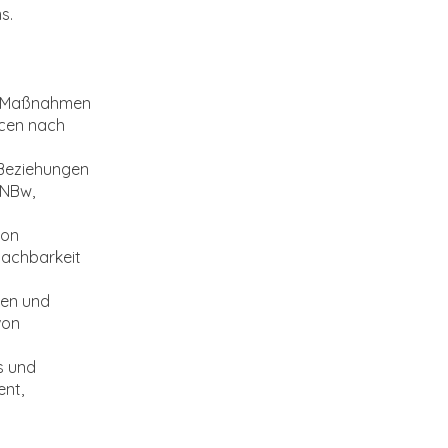
s.
er Maßnahmen
ncen nach
 Beziehungen
INBw,
von
Machbarkeit
ten und
von
s und
nt,