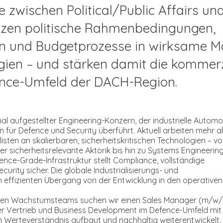
 zwischen Political/Public Affairs un
etzen politische Rahmenbedingungen,
n und Budgetprozesse in wirksame M
gien – und stärken damit die kommerz
nce-Umfeld der DACH-Region.
nal aufgestellter Engineering-Konzern, der industrielle Automo
n für Defence und Security überführt. Aktuell arbeiten mehr a
isten an skalierbaren, sicherheitskritischen Technologien – v
 sicherheitsrelevante Aktorik bis hin zu Systems Engineerin
ence-Grade-Infrastruktur stellt Compliance, vollständige
urity sicher. Die globale Industrialisierungs- und
effizienten Übergang von der Entwicklung in den operativen
hen Wachstumsteams suchen wir einen Sales Manager (m/w/
er Vertrieb und Business Development im Defence-Umfeld mit
Werteverständnis aufbaut und nachhaltig weiterentwickelt. 