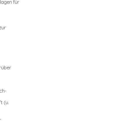
lagen für
zur
rüber
ch-
 (u.
r