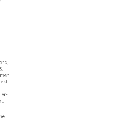
n
and,
 &
ammen
arkt
ier-
t.
me!