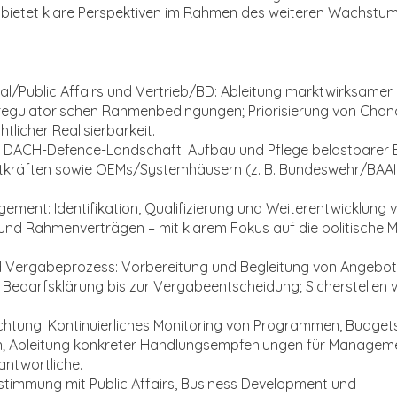
nd bietet klare Perspektiven im Rahmen des weiteren Wachstum
ical/Public Affairs und Vertrieb/BD: Ableitung marktwirksam
egulatorischen Rahmenbedingungen; Priorisierung von Cha
tlicher Realisierbarkeit.
 DACH-Defence-Landschaft: Aufbau und Pflege belastbarer
itkräften sowie OEMs/Systemhäusern (z. B. Bundeswehr/BAA
ement: Identifikation, Qualifizierung und Weiterentwicklung 
d Rahmenverträgen – mit klarem Fokus auf die politische 
d Vergabeprozess: Vorbereitung und Begleitung von Angebo
Bedarfsklärung bis zur Vergabeentscheidung; Sicherstellen 
tung: Kontinuierliches Monitoring von Programmen, Budget
; Ableitung konkreter Handlungsempfehlungen für Manageme
ntwortliche.
stimmung mit Public Affairs, Business Development und