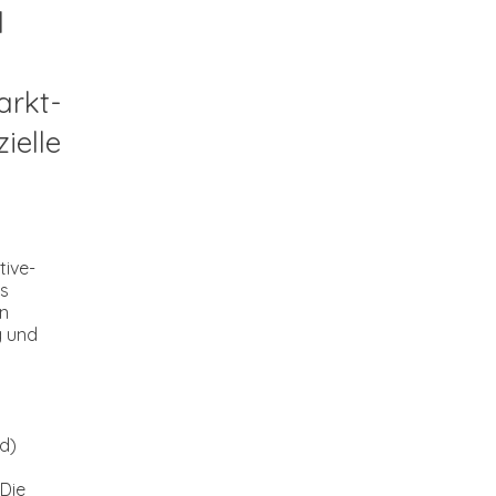
d
arkt-
ielle
tive-
ls
on
g und
d)
Die