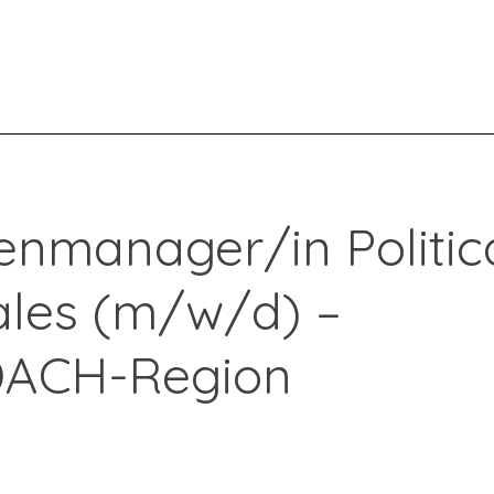
START
WAS WIR TUN
DEFENCE
KRITIS
SEARCH
MATCH
lenmanager/in Politic
Sales (m/w/d) –
 DACH-Region