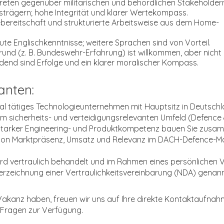
reten gegenüber militärischen und behördlichen Stakeholder
gsträgern; hohe Integrität und klarer Wertekompass.
bereitschaft und strukturierte Arbeitsweise aus dem Home-
te Englischkenntnisse; weitere Sprachen sind von Vorteil.
grund (z. B. Bundeswehr-Erfahrung) ist willkommen, aber nicht
idend sind Erfolge und ein klarer moralischer Kompass.
anten:
nal tätiges Technologieunternehmen mit Hauptsitz in Deutschl
 sicherheits- und verteidigungsrelevanten Umfeld (Defence
is starker Engineering- und Produktkompetenz bauen Sie zus
tion Marktpräsenz, Umsatz und Relevanz im DACH-Defence-M
 vertraulich behandelt und im Rahmen eines persönlichen V
zeichnung einer Vertraulichkeitsvereinbarung (NDA) genann
r Vakanz haben, freuen wir uns auf Ihre direkte Kontaktaufnah
 Fragen zur Verfügung.