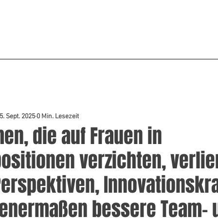
START
WAS WIR TUN
DEFENCE
KRITIS
SEARCH
MATCH
5. Sept. 2025
0 Min. Lesezeit
en, die auf Frauen in
sitionen verzichten, verlie
erspektiven, Innovationskra
senermaßen bessere Team- 