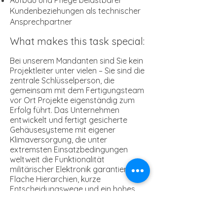
Aufbau und Pflege belastbarer
Kundenbeziehungen als technischer
Ansprechpartner
What makes this task special:
Bei unserem Mandanten sind Sie kein
Projektleiter unter vielen – Sie sind die
zentrale Schlüsselperson, die
gemeinsam mit dem Fertigungsteam
vor Ort Projekte eigenständig zum
Erfolg führt. Das Unternehmen
entwickelt und fertigt gesicherte
Gehäusesysteme mit eigener
Klimaversorgung, die unter
extremsten Einsatzbedingungen
weltweit die Funktionalität
militärischer Elektronik garantieren.
Flache Hierarchien, kurze
Entscheidungswege und ein hohes
Maß an Eigenverantwortung sind hier
keine Worthülsen – sondern
Arbeitsalltag.